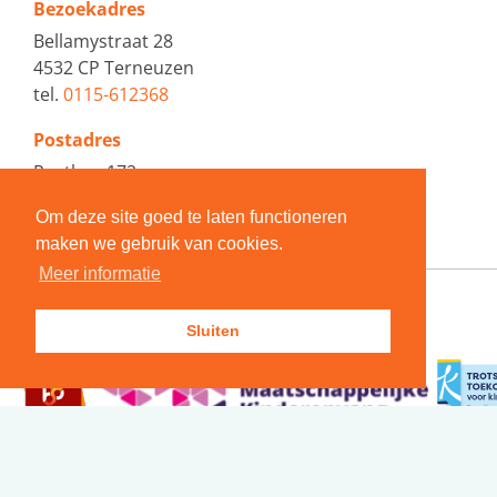
Bezoekadres
Bellamystraat 28
4532 CP Terneuzen
tel.
0115-612368
Postadres
Postbus 172
4530 AD Terneuzen
Om deze site goed te laten functioneren
maken we gebruik van cookies.
Meer informatie
Sluiten
© 2026 KINDEROPVANG ZEEUWS-VLAANDEREN
REALISATIE:
TIDI MEDIA