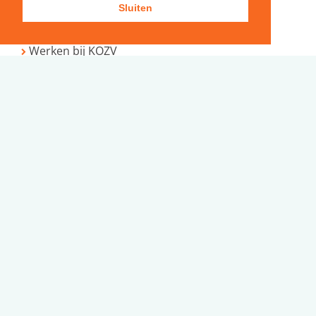
Gastouderopvang
Sluiten
Community
Werken bij KOZV
Mijn ouderportaal
Extranet
Bezoekadres
Bellamystraat 28
4532 CP Terneuzen
tel.
0115-612368
Postadres
Postbus 172
4530 AD Terneuzen