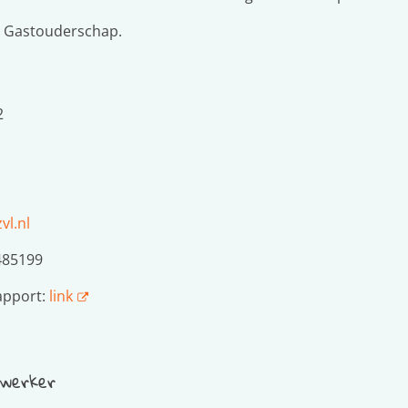
het Gastouderschap.
2
l.nl
485199
apport:
link
ewerker