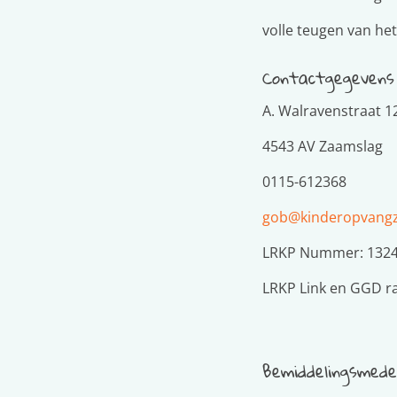
volle teugen van 
Contactgegevens
A. Walravenstraat 1
4543 AV Zaamslag
0115-612368
gob@kinderopvangzv
LRKP Nummer: 132
LRKP Link en GGD r
Bemiddelingsmed