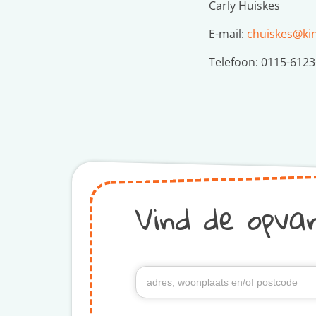
Carly Huiskes
E-mail:
chuiskes@ki
Telefoon: 0115-612
Vind de opvan