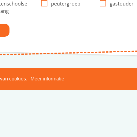
tenschoolse
peutergroep
gastouder
vang
 van cookies.
Meer informatie
Meer informatie?