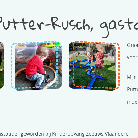
Putter-Rusch, gast
Graa
voor
Mijn
Putt
moed
Gastouder geworden bij Kinderopvang Zeeuws Vlaanderen.