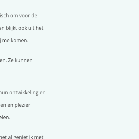
stisch om voor de
 blijkt ook uit het
ij me komen.
len. Ze kunnen
 hun ontwikkeling en
en en plezier
eien.
t al geniet ik met