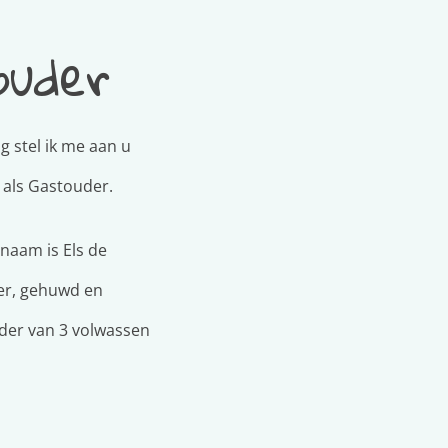
ouder
g stel ik me aan u
 als Gastouder.
 naam is Els de
er, gehuwd en
er van 3 volwassen