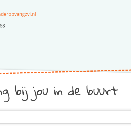
nderopvangzvl.nl
368
g bij jou in de buurt