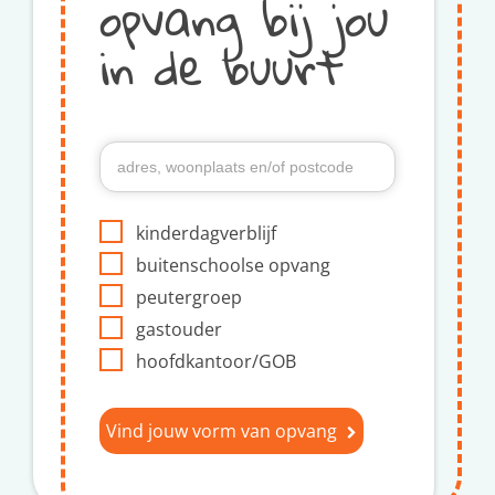
opvang bij jou
in de buurt
kinderdagverblijf
buitenschoolse opvang
peutergroep
gastouder
hoofdkantoor/GOB
Vind jouw vorm van opvang