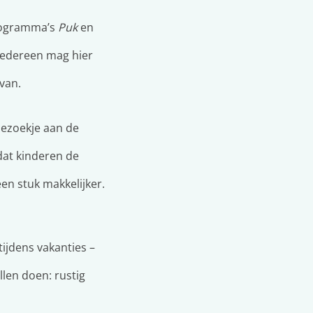
programma’s
Puk
en
Iedereen mag hier
van.
 bezoekje aan de
odat kinderen de
en stuk makkelijker.
tijdens vakanties –
llen doen: rustig