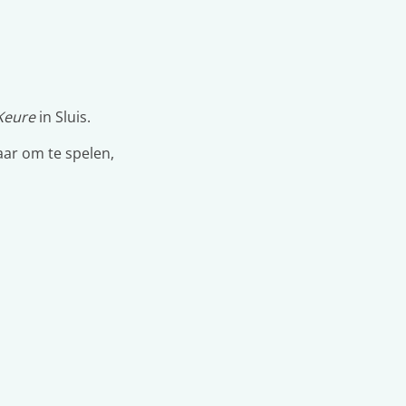
Keure
in Sluis.
aar om te spelen,