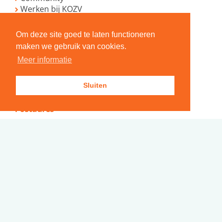
Werken bij KOZV
Mijn ouderportaal
Extranet
Om deze site goed te laten functioneren
maken we gebruik van cookies.
Bezoekadres
Meer informatie
Bellamystraat 28
4532 CP Terneuzen
Sluiten
tel.
0115-612368
Postadres
Postbus 172
4530 AD Terneuzen