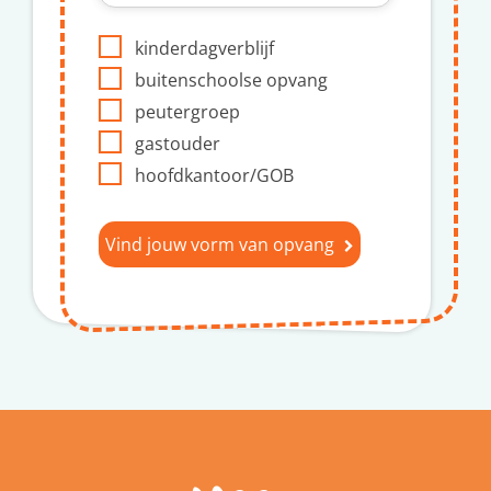
kinderdagverblijf
buitenschoolse opvang
peutergroep
gastouder
hoofdkantoor/GOB
Vind jouw vorm van opvang