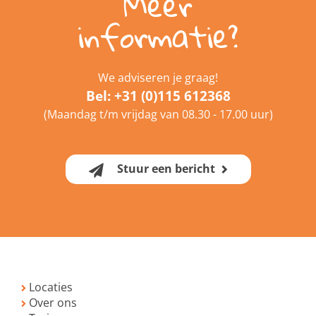
Meer
informatie?
We adviseren je graag!
Bel:
+31 (0)115 612368
(Maandag t/m vrijdag van 08.30 - 17.00 uur)
Stuur een bericht
Locaties
Over ons