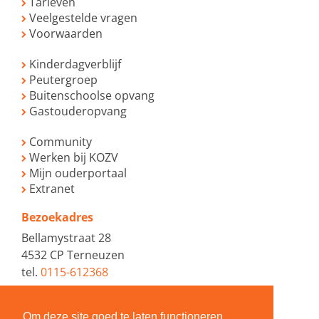
Tarieven
Veelgestelde vragen
Voorwaarden
Kinderdagverblijf
Peutergroep
Buitenschoolse opvang
Gastouderopvang
Community
Werken bij KOZV
Mijn ouderportaal
Extranet
Bezoekadres
Bellamystraat 28
4532 CP Terneuzen
tel.
0115-612368
Postadres
Om deze site goed te laten functioneren