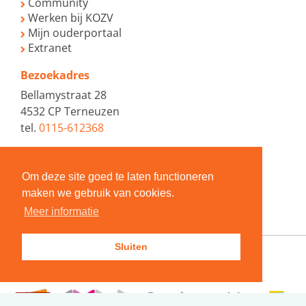
Community
Werken bij KOZV
Mijn ouderportaal
Extranet
Bezoekadres
Bellamystraat 28
4532 CP Terneuzen
tel.
0115-612368
Postadres
Postbus 172
Om deze site goed te laten functioneren
4530 AD Terneuzen
maken we gebruik van cookies.
Meer informatie
Sluiten