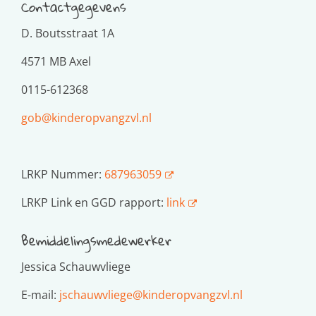
Contactgegevens
D. Boutsstraat 1A
4571 MB Axel
0115-612368
gob@kinderopvangzvl.nl
LRKP Nummer:
687963059
LRKP Link en GGD rapport:
link
Bemiddelingsmedewerker
Jessica Schauwvliege
E-mail:
jschauwvliege@kinderopvangzvl.nl