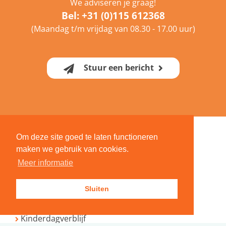
We adviseren je graag!
Bel:
+31 (0)115 612368
(Maandag t/m vrijdag van 08.30 - 17.00 uur)
Stuur een bericht
Om deze site goed te laten functioneren
maken we gebruik van cookies.
Locaties
Over ons
Meer informatie
Tarieven
Veelgestelde vragen
Sluiten
Voorwaarden
Kinderdagverblijf