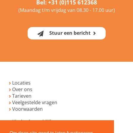
Bel:
+31 (0)115 612368
(Maandag t/m vrijdag van 08.30 - 17.00 uur)
Stuur een bericht
Locaties
Over ons
Tarieven
Veelgestelde vragen
Voorwaarden
Kinderdagverblijf
Peutergroep