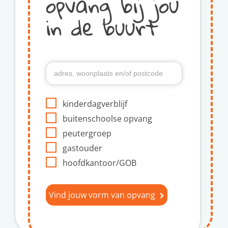
opvang bij jou
in de buurt
kinderdagverblijf
buitenschoolse opvang
peutergroep
gastouder
hoofdkantoor/GOB
Vind jouw vorm van opvang