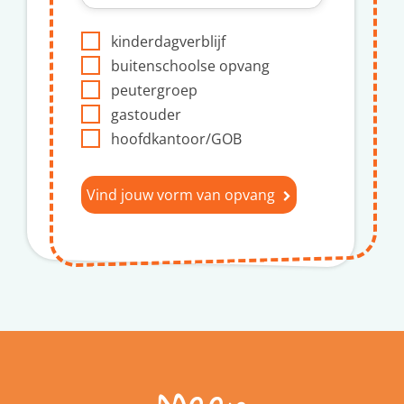
kinderdagverblijf
buitenschoolse opvang
peutergroep
gastouder
hoofdkantoor/GOB
Vind jouw vorm van opvang